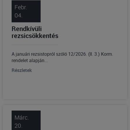
Febr.
04.
Rendkívüli
rezsicsökkentés
A januári rezsistopról szóló 12/2026. (II. 3.) Korm.
rendelet alapján...
Részletek
Márc.
20.