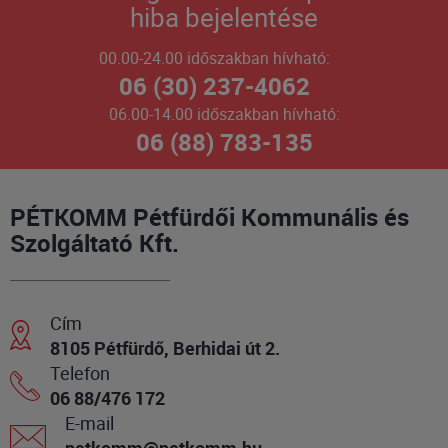
hiba bejelentése
00.00-24.00 időszakban hívható:
06 (30) 237-4062
06.00-14.00 időszakban hívható:
06 (88) 783-135
PÉTKOMM Pétfürdői Kommunális és
Szolgáltató Kft.
Cím
8105 Pétfürdő, Berhidai út 2.
Telefon
06 88/476 172
E-mail