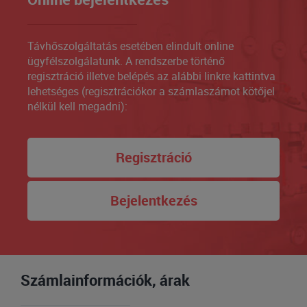
Távhőszolgáltatás esetében elindult online
ügyfélszolgálatunk. A rendszerbe történő
regisztráció illetve belépés az alábbi linkre kattintva
lehetséges (regisztrációkor a számlaszámot kötőjel
nélkül kell megadni):
Regisztráció
Bejelentkezés
Számlainformációk, árak