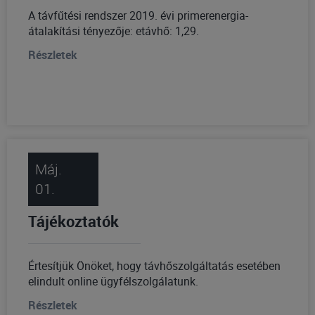
A távfűtési rendszer 2019. évi primerenergia-
átalakítási tényezője: etávhő: 1,29.
Részletek
Máj.
01.
Tájékoztatók
Értesítjük Önöket, hogy távhőszolgáltatás esetében
elindult online ügyfélszolgálatunk.
Részletek