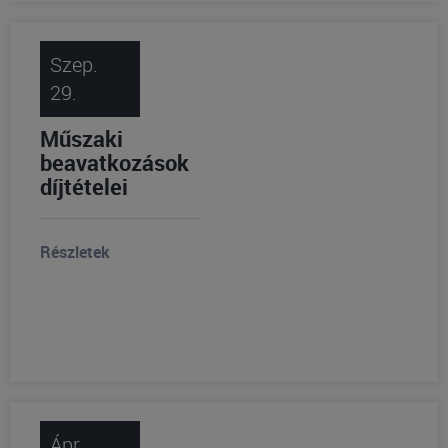
Szep.
29.
Műszaki
beavatkozások
díjtételei
Részletek
Ápr.