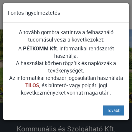
Fontos figyelmeztetés
A tovább gombra kattintva a felhasználó
tudomásul veszi a következőket:
A
PÉTKOMM Kft.
informatikai rendszerét
használja.
A használat közben rögzítik és naplózzák a
tevékenységét.
Az informatikai rendszer jogosulatlan használata
TILOS
, és büntető- vagy polgári jogi
következményeket vonhat maga után.
Pétfürdői
Tovább
Kommunális és Szolgáltató Kft.