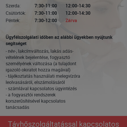
Szerda:
7:30-11:00
12:00-14:30
Csütörtök:
7:30-11:00
12:00-14:30
Péntek:
7:30-12:00
Zárva
Ügyfélszolgálati időben az alábbi ügyekben nyújtunk
segítséget
- név-, lakcímváltozás, lakás adás-
vételének bejelentése, fogyasztó
személyének változása (a tulajdont
igazoló okiratot hozza magával)
- tájékoztatás használati melegvízóra
leolvasásáról, elszámolásáról
- számlával kapcsolatos ügyintézés
- a fogyasztói rendszerek
korszerűsítésével kapcsolatos
tanácsadás
Távhőszolgáltatással kapcsolatos