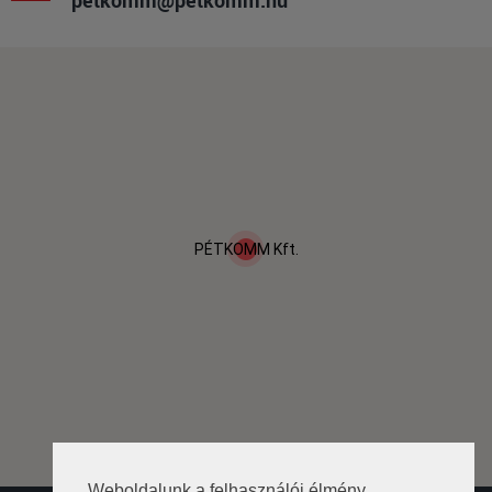
petkomm@petkomm.hu
PÉTKOMM Kft.
Weboldalunk a felhasználói élmény