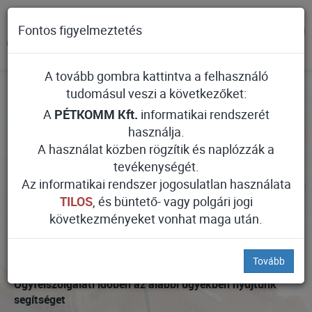
Fontos figyelmeztetés
A tovább gombra kattintva a felhasználó
Ügyfélszolgálat
tudomásul veszi a következőket:
nyitvatartása
A
PÉTKOMM Kft.
informatikai rendszerét
használja.
A használat közben rögzítik és naplózzák a
tevékenységét.
Hétfő:
7:00-12:00
12:00-19:00
Az informatikai rendszer jogosulatlan használata
Kedd:
7:30-11:00
12:00-14:30
TILOS
, és büntető- vagy polgári jogi
Szerda:
7:30-11:00
12:00-14:30
következményeket vonhat maga után.
Csütörtök:
7:30-11:00
12:00-14:30
Péntek:
7:30-12:00
Zárva
Tovább
Ügyfélszolgálati időben az alábbi ügyekben nyújtunk
segítséget