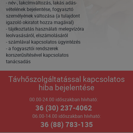
- név-, lakcímváltozás, lakás adás-
vételének bejelentése, fogyasztó
személyének változása (a tulajdont
igazoló okiratot hozza magával)
- tájékoztatás használati melegvízóra
leolvasásáról, elszámolásáról
- számlával kapcsolatos ügyintézés
- a fogyasztói rendszerek
korszerűsítésével kapcsolatos
tanácsadás
Távhőszolgáltatással kapcsolatos
hiba bejelentése
00.00-24.00 időszakban hívható:
36 (30) 237-4062
06.00-14.00 időszakban hívható:
36 (88) 783-135