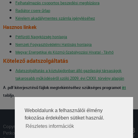
Felhatalmazás csoportos beszedési megbízásra
Radiátor csere űrlap
Kérelem akadálymentes számla igényléséhez
Hasznos linkek
Pétfürdő Nagyközség honlapja
Nemzeti Fogyasztóvédelmi Hatóság honlapja
Megyar Energetikai és Közmű-Szabályozási Hivatal - Távhő
Kötelező adatszolgáltatás
Adatszolgáltatás a köztulajdonban álló gazdasági társaságok
takarosabb működéséről szóló 2009. évi CXXII. törvény alapján
A .pdf kiterjesztésű fájlok megtekintéséhez szükséges programot
itt
találja.
Weboldalunk a felhasználói élmény
fokozása érdekében sütiket használ.
Copyright © 2018
Részletes információk
Petkomm.hu All Right