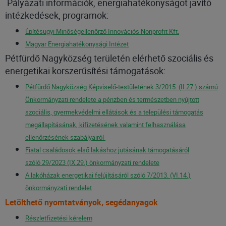
Pályázati információk, energiahatékonyságot javító
intézkedések, programok:
Építésügyi Minőségellenőrző Innovációs Nonprofit Kft.
Magyar Energiahatékonysági Intéze
t
Pétfürdő Nagyközség területén elérhető szociális és
energetikai korszerűsítési támogatások:
Pétfürdő Nagyközség Képviselő-testületének 3/2015. (II.27.) számú
Önkormányzati rendelete a pénzben és természetben nyújtott
szociális, gyermekvédelmi ellátások és a települési támogatás
megállapításának, kifizetésének valamint felhasználása
ellenőrzésének szabályairól
Fiatal családosok első lakáshoz jutásának támogatásáról
szóló 29/2023 (IX.29.) önkormányzati rendelete
A lakóházak energetikai felújításáról szóló 7/2013. (VI.14.)
önkormányzati rendelet
Letölthető nyomtatványok, segédanyagok
Részletfizetési kérelem