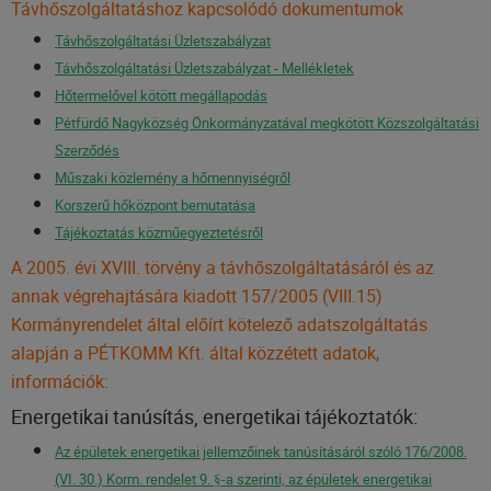
Távhőszolgáltatáshoz kapcsolódó dokumentumok
Távhőszolgáltatási Üzletszabályzat
Távhőszolgáltatási Üzletszabályzat - Mellékletek
Hőtermelővel kötött megállapodás
Pétfürdő Nagyközség Önkormányzatával megkötött Közszolgáltatási
Szerződés
Műszaki közlemény a hőmennyiségről
Korszerű hőközpont bemutatása
Tájékoztatás közműegyeztetésről
A 2005. évi XVIII. törvény a távhőszolgáltatásáról és az
annak végrehajtására kiadott 157/2005 (VIII.15)
Kormányrendelet által előírt kötelező adatszolgáltatás
alapján a PÉTKOMM Kft. által közzétett adatok,
információk:
Energetikai tanúsítás, energetikai tájékoztatók:
Az épületek energetikai jellemzőinek tanúsításáról szóló 176/2008.
(VI. 30.) Korm. rendelet 9. §-a szerinti, az épületek energetikai