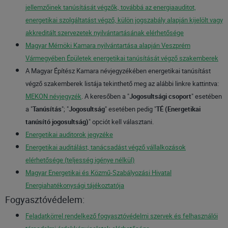
jellemzőinek tanúsítását végzők, továbbá az energiaauditot,
energetikai szolgáltatást végző, külön jogszabály alapján kijelölt vagy
akkreditált szervezetek nyilvántartásának elérhetősége
Magyar Mérnöki Kamara nyilvántartása alapján Veszprém
Vármegyében Épületek energetikai tanúsítását végző szakemberek
A Magyar Építész Kamara névjegyzékében energetikai tanúsítást
végző szakemberek listája tekinthető meg az alábbi linkre kattintva:
MEKON névjegyzék
. A keresőben a "
Jogosultsági csoport
" esetében
a "
Tanúsítás
"; "
Jogosultság
" esetében pedig
"
TÉ (Energetikai
tanúsító jogosultság)
" opciót kell választani.
Energetikai auditorok jegyzéke
Energetikai auditálást, tanácsadást végző vállalkozások
elérhetősége (teljesség igénye nélkül)
Magyar Energetikai és Közmű-Szabályozási Hivatal
Energiahatékonysági tájékoztatója
Fogyasztóvédelem:
Feladatkörrel rendelkező fogyasztóvédelmi szervek és felhasználói