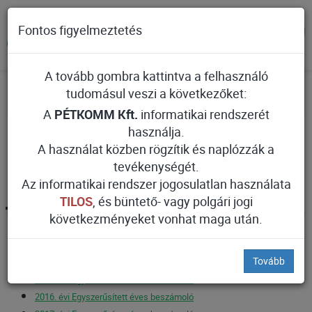
Fontos figyelmeztetés
A tovább gombra kattintva a felhasználó
Főoldal
Távhőszolgáltatás
tudomásul veszi a következőket:
Letölthető dokumentumok, jogszabályok
A
PÉTKOMM Kft.
informatikai rendszerét
Letölthető
használja.
A használat közben rögzítik és naplózzák a
dokumentumok,
tevékenységét.
jogszabályok
Az informatikai rendszer jogosulatlan használata
TILOS
, és büntető- vagy polgári jogi
következményeket vonhat maga után.
PÉTKOMM Kft. beszámolói
Tovább
2014. évi Egyszerűsített éves beszámoló
2015. évi Egyszerűsített éves beszámoló
2016. évi Egyszerűsített éves beszámoló